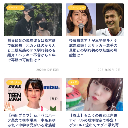
アーティスト
アナウンサー
川谷絵音の現在彼女は松本愛
後藤晴菜アナが三竿健斗と６
で嫁候補！元カノほのかりん
歳差結婚！元サッカー選手の
と二股疑惑のゲス馴れ初めも
旦那との馴れ初めや妊娠の可
紹介！ベッキー不倫から５年
能性は？
で再婚の可能性は？
2021年10月13日
2021年10月12日
話題の人物
未分類
【wikiプロフ】石川花はハー
【炎上】もこうの彼女は声優
フ美女で橋本環奈・中条あや
アイドルの成海瑠奈で特定！
み似？中学や兄がいる家族構
ゲスLINE流出でエグイ浮気写