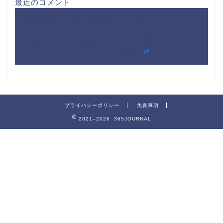
最近のコメント
【衝撃画像】小室圭が髪型をロン毛にイメチェン！ポ
ニーテールにした５つの理由とは？態度も悪すぎて別
人に変身！
に
【変貌】眞子さまと結婚予定の小室圭
さんがロン毛に | まとめるも情報局
より
プライバシーポリシー
免責事項
2021–2026 365JOURNAL