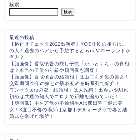
検索
検索
最近の投稿
【格付けチェック2022出演者】YOSHIKIの相方はこ
の人！過去のペアから予想するとhydeやローランドが
有力？
【顔画像】香取慎吾の隠し子供「かいとくん」の真相
は？本当の子供の年齢や顔画像も調査！
【顔画像】香取慎吾の結婚相手は山口もえ似の美女！
交際期間25年の嫁との馴れ初めを時系列で紹介！
ワンオクtoruの嫁・結婚相手は大政絢！出会いや馴れ
初めは共通の知人でコロナで距離を縮めていた！
【顔画像】中村芝翫の不倫相手Aは熊田曜子似の美
女！3度目不倫の場所は京都ホテルオークラで妻と結
婚式を挙げた場所！