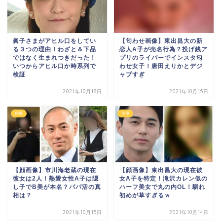
眞子さまがアヒル口をしてい
【匂わせ画像】東出昌大の新
る３つの理由！わざと＆下品
恋人A子が売名行為？投げ銭ア
ではなく生まれつきだった！
プリのライバーでインスタ匂
いつからアヒル口か時系列で
わせ女子！唐田えりかとデジ
検証
ャブすぎ
2021年10月18日
2021年10月15日
俳優
俳優
【顔画像】市川海老蔵の現在
【顔画像】東出昌大の現在彼
彼女は2人！熱愛女性A子は隠
女A子を特定！滝沢カレン似の
し子でB美が本名？パパ活の真
ハーフ美女で丸の内OL！馴れ
相は？
初めが草すぎるｗ
2021年10月15日
2021年10月14日