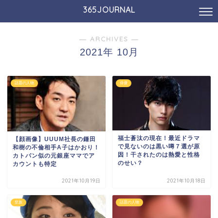
365JOURNAL
― ARCHIVES ―
2021年 10月
話題の人物
俳優
福士蒼汰の現在！最近ドラマ
【顔画像】UUUM社長の鎌田
で見ないのは黒い噂７選が原
和樹の不倫相手A子はかおり！
因！干されたのは熱愛と性格
カトパン似の元銀座ママでア
のせい？
カウントも特定
2021年10月19日
2021年10月18日
皇族
話題の人物