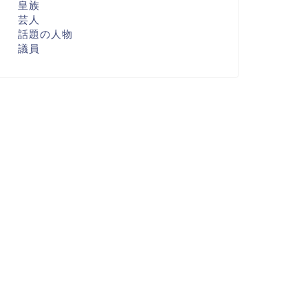
皇族
芸人
話題の人物
議員