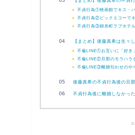
【まとめ】後藤真希の不貞
不貞行為①映画館でキス・
不貞行為②ビックエコーで
不貞行為③錦糸町ラブホテル
【まとめ】後藤真希は生々し
不倫LINE①お互いに「好
不倫LINE②旦那のモラハ
不倫LINE③離婚匂わせのや
後藤真希の不貞行為後の旦
不貞行為後に離婚しなかっ
ス