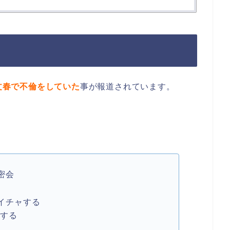
刊文春で不倫をしていた
事が報道されています。
密会
イチャする
をする