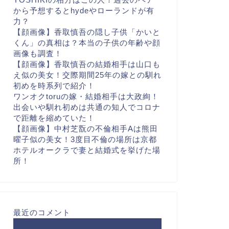
から予想するとhydeやローランドが有
力？
【顔画像】香取慎吾の隠し子供「かいと
くん」の真相は？本当の子供の年齢や顔
画像も調査！
【顔画像】香取慎吾の結婚相手は山口も
え似の美女！交際期間25年の嫁との馴れ
初めを時系列で紹介！
ワンオクtoruの嫁・結婚相手は大政絢！
出会いや馴れ初めは共通の知人でコロナ
で距離を縮めていた！
【顔画像】中村芝翫の不倫相手Aは熊田
曜子似の美女！3度目不倫の場所は京都
ホテルオークラで妻と結婚式を挙げた場
所！
最近のコメント