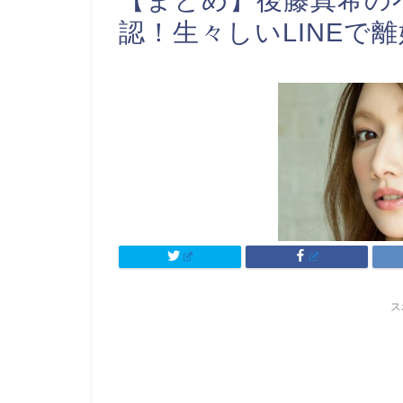
【まとめ】後藤真希の
認！生々しいLINEで
ス