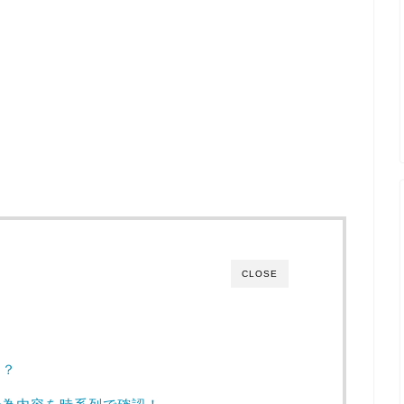
CLOSE
は？