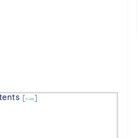
tents
[
]
hide