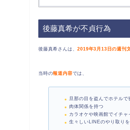
後藤真希が不貞行為
後藤真希さんは、
2019年3月13日の週
当時の
報道内容
では、
旦那の目を盗んでホテルで
肉体関係を持つ
カラオケや映画館でイチャ
生々しいLINEのやり取り