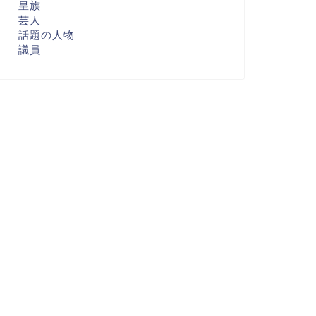
皇族
芸人
話題の人物
議員