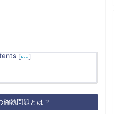
tents
[
]
hide
の確執問題とは？