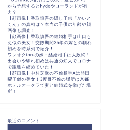
から予想するとhydeやローランドが有
力？
【顔画像】香取慎吾の隠し子供「かいと
くん」の真相は？本当の子供の年齢や顔
画像も調査！
【顔画像】香取慎吾の結婚相手は山口も
え似の美女！交際期間25年の嫁との馴れ
初めを時系列で紹介！
ワンオクtoruの嫁・結婚相手は大政絢！
出会いや馴れ初めは共通の知人でコロナ
で距離を縮めていた！
【顔画像】中村芝翫の不倫相手Aは熊田
曜子似の美女！3度目不倫の場所は京都
ホテルオークラで妻と結婚式を挙げた場
所！
最近のコメント