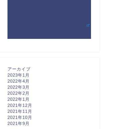
【衝撃画像】小室圭が髪型をロン毛にイ
メチェン！ポニーテールにした５つの理
由とは？態度も悪すぎて別人に変身！
に
【変貌】眞子さまと結婚予定の小室
圭さんがロン毛に | まとめるも情報局
より
アーカイブ
2023年1月
2022年4月
2022年3月
2022年2月
2022年1月
2021年12月
2021年11月
2021年10月
2021年9月