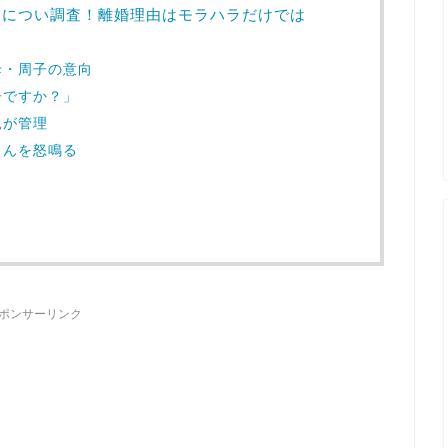
題につい調査！離婚理由はモラハラだけでは
母・周子の意向
子ですか？」
親が管理
さんを怒鳴る
」
ポンサーリンク