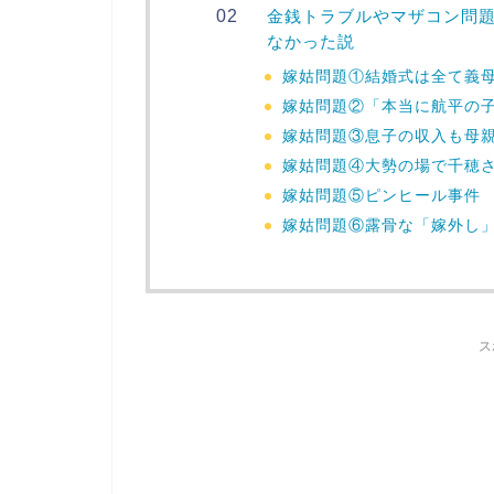
金銭トラブルやマザコン問
なかった説
嫁姑問題①結婚式は全て義
嫁姑問題②「本当に航平の
嫁姑問題③息子の収入も母
嫁姑問題④大勢の場で千穂
嫁姑問題⑤ピンヒール事件
嫁姑問題⑥露骨な「嫁外し
ス