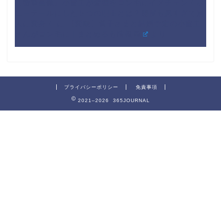
【衝撃画像】小室圭が髪型をロン毛にイメチェン！ポ
ニーテールにした５つの理由とは？態度も悪すぎて別
人に変身！
に
【変貌】眞子さまと結婚予定の小室圭
さんがロン毛に | まとめるも情報局
より
プライバシーポリシー
免責事項
2021–2026 365JOURNAL