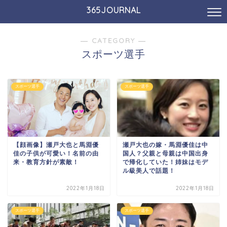
365JOURNAL
― CATEGORY ―
スポーツ選手
スポーツ選手
スポーツ選手
【顔画像】瀬戸大也と馬淵優
瀬戸大也の嫁・馬淵優佳は中
佳の子供が可愛い！名前の由
国人？父親と母親は中国出身
来・教育方針が素敵！
で帰化していた！姉妹はモデ
ル級美人で話題！
2022年1月18日
2022年1月18日
スポーツ選手
スポーツ選手